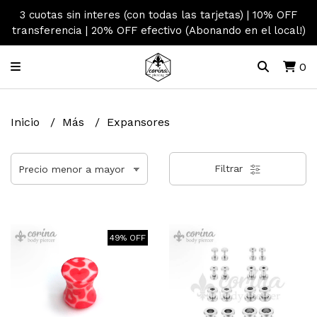
3 cuotas sin interes (con todas las tarjetas) | 10% OFF
transferencia | 20% OFF efectivo (Abonando en el local!)
0
Inicio
Más
Expansores
Filtrar
49% OFF