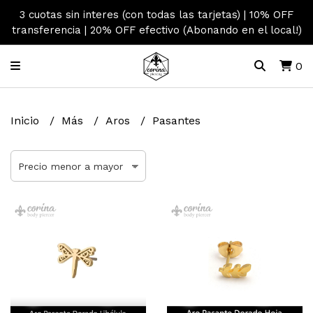
3 cuotas sin interes (con todas las tarjetas) | 10% OFF
transferencia | 20% OFF efectivo (Abonando en el local!)
0
Inicio
Más
Aros
Pasantes