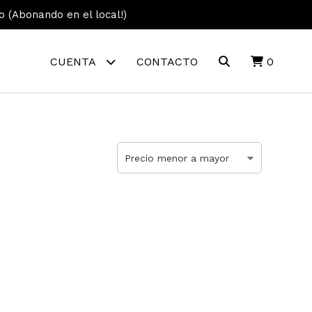
vo (Abonando en el local!)
CUENTA
CONTACTO
0