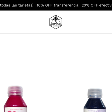
 todas las tarjetas) | 10% OFF transferencia | 20% OFF efecti