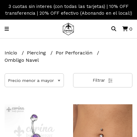
3 cuotas sin interes (con todas las tarjetas) | 10% OFF
transferencia | 20% OFF efectivo (Abonando en el local!)
0
Inicio
Piercing
Por Perforación
Ombligo Navel
Filtrar