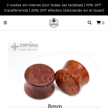
3 cuotas sin interes (con todas las tarjetas) | 10% OFF
transferencia | 20% OFF efectivo (Abonando en el local!)
0