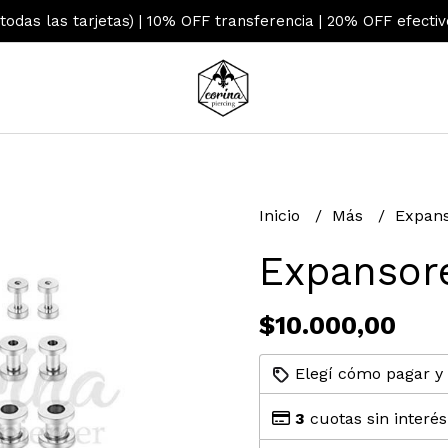
 todas las tarjetas) | 10% OFF transferencia | 20% OFF efecti
Inicio
Más
Expan
Expansor
$10.000,00
Elegí cómo pagar y
3
cuotas sin interé