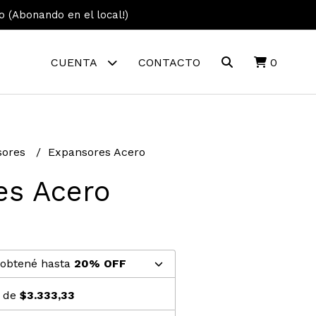
vo (Abonando en el local!)
CUENTA
CONTACTO
0
sores
Expansores Acero
es Acero
 obtené hasta
20% OFF
s de
$3.333,33