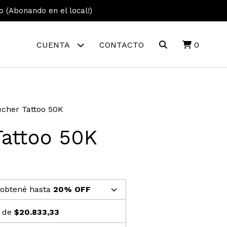
vo (Abonando en el local!)
CUENTA
CONTACTO
0
cher Tattoo 50K
Tattoo 50K
 obtené hasta
20% OFF
s de
$20.833,33