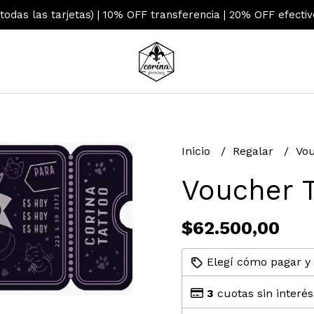
 todas las tarjetas) | 10% OFF transferencia | 20% OFF efecti
Inicio
Regalar
Vou
Voucher 
$62.500,00
Elegí cómo pagar y
3
cuotas sin interé