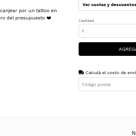
Ver cuotas y descuento
canjear por un tattoo en
o del presupuesto ❤️
Cantidad
AGREG
Calculá el costo de env
N