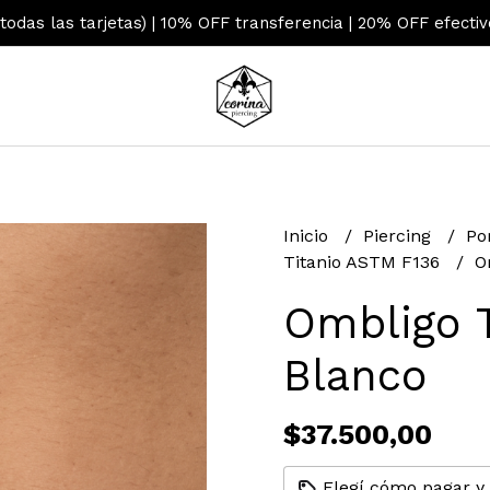
 todas las tarjetas) | 10% OFF transferencia | 20% OFF efecti
Inicio
Piercing
Po
Titanio ASTM F136
O
Ombligo T
Blanco
$37.500,00
Elegí cómo pagar y