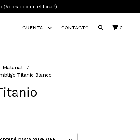
vo (Abonando en el local!)
CUENTA
CONTACTO
0
r Material
mbligo Titanio Blanco
itanio
 obtené hasta
20% OFF