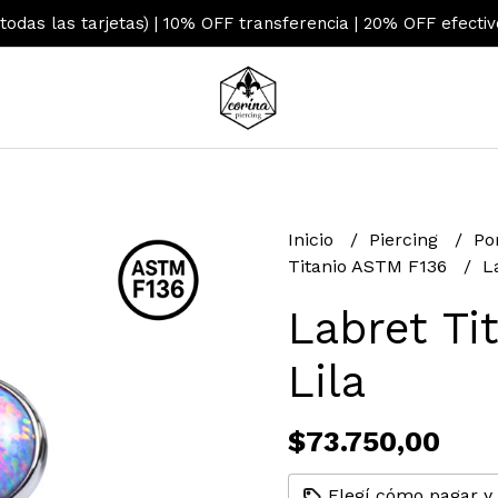
 todas las tarjetas) | 10% OFF transferencia | 20% OFF efecti
Inicio
Piercing
Po
Titanio ASTM F136
L
Labret Ti
Lila
$73.750,00
Elegí cómo pagar y