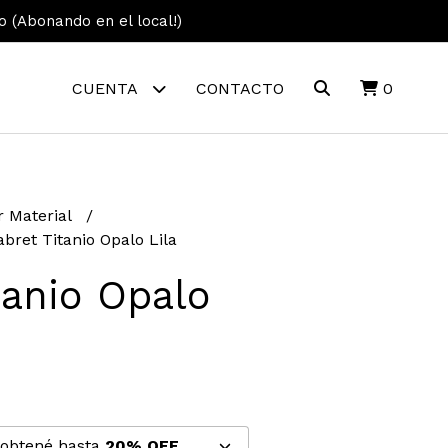
vo (Abonando en el local!)
CUENTA
CONTACTO
0
r Material
abret Titanio Opalo Lila
tanio Opalo
 obtené hasta
20% OFF