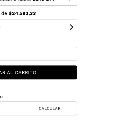
s de
$24.583,33
s
AR AL CARRITO
ío
CALCULAR