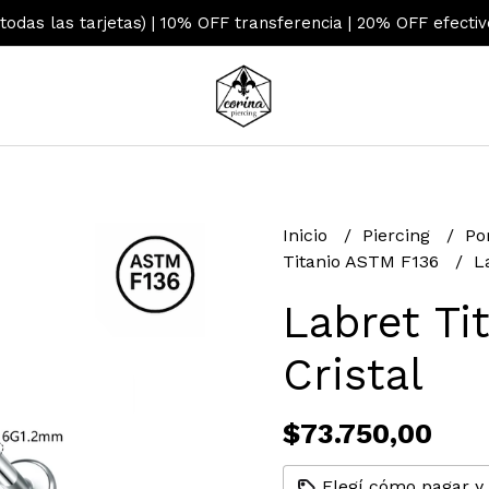
 todas las tarjetas) | 10% OFF transferencia | 20% OFF efecti
Inicio
Piercing
Po
Titanio ASTM F136
L
Labret Ti
Cristal
$73.750,00
Elegí cómo pagar y