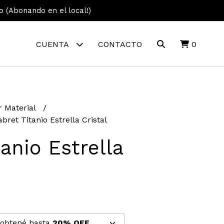
vo (Abonando en el local!)
CUENTA
CONTACTO
0
r Material
abret Titanio Estrella Cristal
tanio Estrella
 obtené hasta
20% OFF