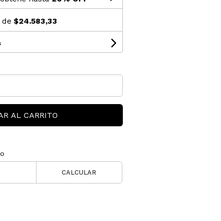
s de
$24.583,33
s
AR AL CARRITO
ío
CALCULAR