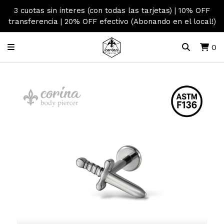
3 cuotas sin interes (con todas las tarjetas) | 10% OFF
transferencia | 20% OFF efectivo (Abonando en el local!)
0