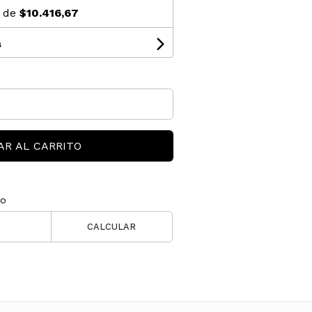
s de
$10.416,67
s
AR AL CARRITO
ío
CALCULAR