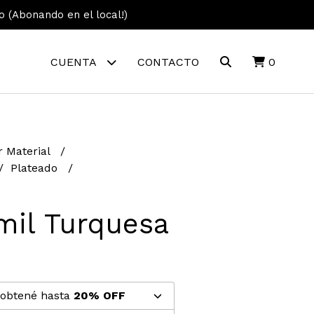
vo (Abonando en el local!)
CUENTA
CONTACTO
0
r Material
Plateado
mil Turquesa
 obtené hasta
20% OFF