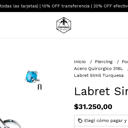
 todas las tarjetas) | 10% OFF transferencia | 20% OFF efecti
Inicio
Piercing
Po
Acero Quirúrgico 316L
Labret Simil Turquesa
Labret Si
$31.250,00
Elegí cómo pagar y