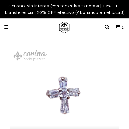
3 cuotas sin interes (con todas las tarjetas) | 10% OFF
transferencia | 20% OFF efectivo (Abonando en el local!)
0