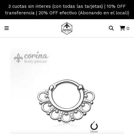
3 cuotas sin interes (con todas las tarjetas) | 10% OFF
transferencia | 20% OFF efectivo (Abonando en el local!)
0