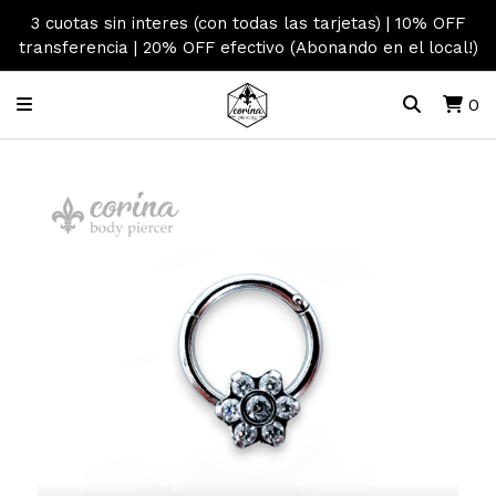
3 cuotas sin interes (con todas las tarjetas) | 10% OFF
transferencia | 20% OFF efectivo (Abonando en el local!)
0