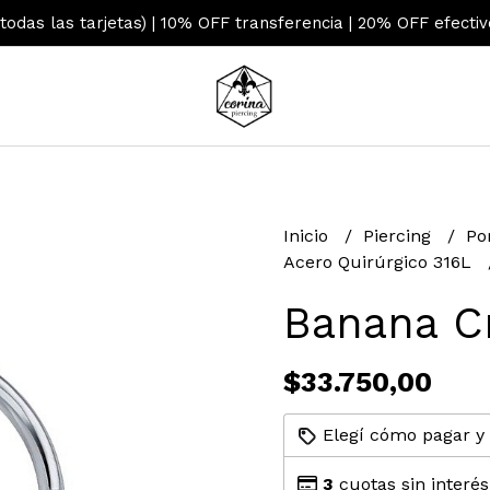
 todas las tarjetas) | 10% OFF transferencia | 20% OFF efecti
Inicio
Piercing
Po
Acero Quirúrgico 316L
Banana Cr
$33.750,00
Elegí cómo pagar y
3
cuotas sin interé