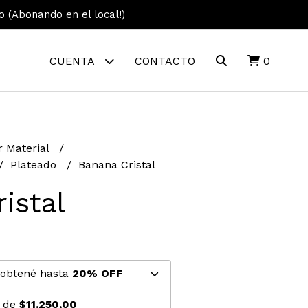
vo (Abonando en el local!)
CUENTA
CONTACTO
0
r Material
Plateado
Banana Cristal
istal
 obtené hasta
20% OFF
s de
$11.250,00