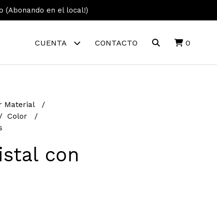
vo (Abonando en el local!)
CUENTA
CONTACTO
0
r Material
Color
s
istal con