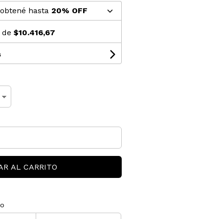
 obtené hasta
20% OFF
s de
$10.416,67
s
AR AL CARRITO
ío