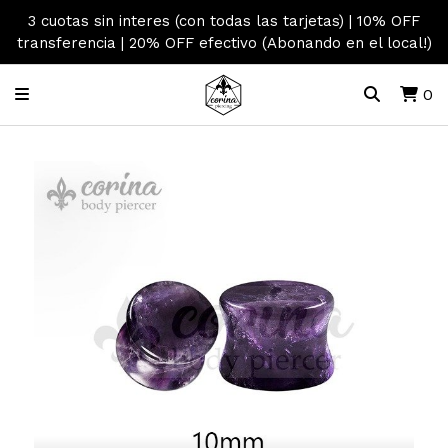
3 cuotas sin interes (con todas las tarjetas) | 10% OFF
transferencia | 20% OFF efectivo (Abonando en el local!)
0