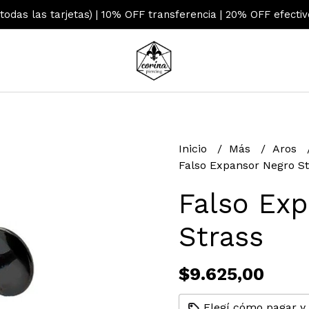
 todas las tarjetas) | 10% OFF transferencia | 20% OFF efecti
Inicio
Más
Aros
Falso Expansor Negro St
Falso Ex
Strass
$9.625,00
Elegí cómo pagar y