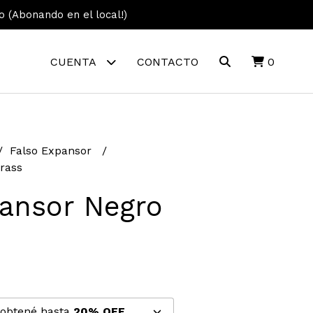
vo (Abonando en el local!)
CUENTA
CONTACTO
0
Falso Expansor
rass
pansor Negro
 obtené hasta
20% OFF