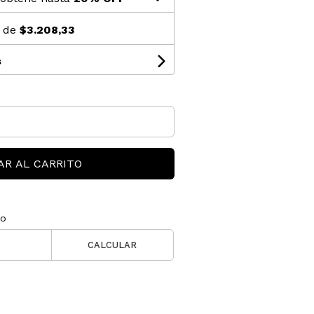
s de
$3.208,33
s
AR AL CARRITO
ío
CALCULAR